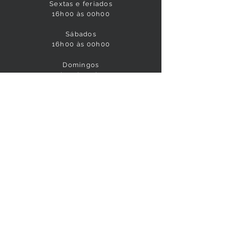
Sextas e feriados
16h00 às 00h00
Sábados
16h00 às 00
h00
Domingos
14h00 às 22
h00
ESTACIONAMENTO
Até 15 min - Grátis
15 min a 30 min - R$ 3,00
30 min a 1 hora - R$ 6,00
2ª e 3ª hora - Grátis
CONTATO
(41) 3039-9185
shoppingesports@gmail.com
R. Francisco Derosso, Nº 3488 - Xaxim,