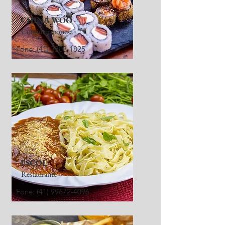
CHINA WOO
Comida japonesa
Fone:
(41) 3308-1825
ESCOL
Restaurante
Fone:
(41) 99672-4096