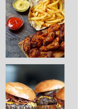
JAWS
Lanches e porções
Fone:
(41) 99997-6965
ROCKERS BURGERS