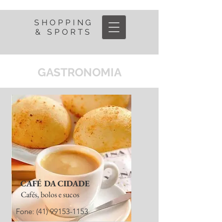
SHOPPING
& SPORTS
GASTRONOMIA
CAFÉ DA CIDADE
Cafés, bolos e sucos
Fone:
(41) 99153-1153