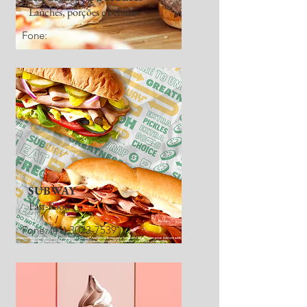
Lanches, porções e bebidas
Fone:
SUBWAY
Fast-Food
Fone:
(41) 3023-7539